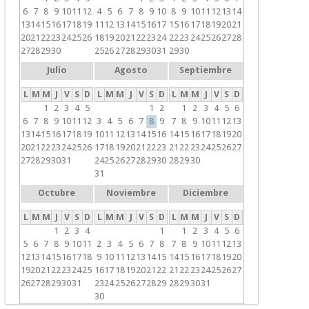
6
7
8
9
10
11
12
4
5
6
7
8
9
10
8
9
10
11
12
13
14
13
14
15
16
17
18
19
11
12
13
14
15
16
17
15
16
17
18
19
20
21
20
21
22
23
24
25
26
18
19
20
21
22
23
24
22
23
24
25
26
27
28
27
28
29
30
25
26
27
28
29
30
31
29
30
Julio
Agosto
Septiembre
L
M
M
J
V
S
D
L
M
M
J
V
S
D
L
M
M
J
V
S
D
1
2
3
4
5
1
2
1
2
3
4
5
6
6
7
8
9
10
11
12
3
4
5
6
7
8
9
7
8
9
10
11
12
13
13
14
15
16
17
18
19
10
11
12
13
14
15
16
14
15
16
17
18
19
20
20
21
22
23
24
25
26
17
18
19
20
21
22
23
21
22
23
24
25
26
27
27
28
29
30
31
24
25
26
27
28
29
30
28
29
30
31
Octubre
Noviembre
Diciembre
L
M
M
J
V
S
D
L
M
M
J
V
S
D
L
M
M
J
V
S
D
1
2
3
4
1
1
2
3
4
5
6
5
6
7
8
9
10
11
2
3
4
5
6
7
8
7
8
9
10
11
12
13
12
13
14
15
16
17
18
9
10
11
12
13
14
15
14
15
16
17
18
19
20
19
20
21
22
23
24
25
16
17
18
19
20
21
22
21
22
23
24
25
26
27
26
27
28
29
30
31
23
24
25
26
27
28
29
28
29
30
31
30