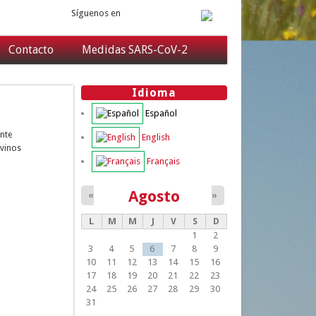
Síguenos en
Contacto
Medidas SARS-CoV-2
Idioma
Español
ente
English
 vinos
Français
Agosto
«
»
L
M
M
J
V
S
D
1
2
3
4
5
6
7
8
9
10
11
12
13
14
15
16
17
18
19
20
21
22
23
24
25
26
27
28
29
30
31