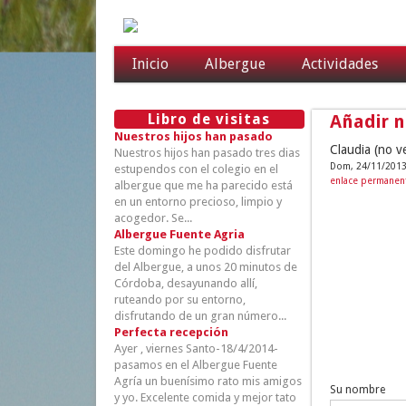
Inicio
Albergue
Actividades
Libro de visitas
Añadir 
Nuestros hijos han pasado
Claudia (no ve
Nuestros hijos han pasado tres dias
Dom, 24/11/2013
estupendos con el colegio en el
enlace permanen
albergue que me ha parecido está
en un entorno precioso, limpio y
acogedor. Se...
Albergue Fuente Agria
Este domingo he podido disfrutar
del Albergue, a unos 20 minutos de
Córdoba, desayunando allí,
ruteando por su entorno,
disfrutando de un gran número...
Perfecta recepción
Ayer , viernes Santo-18/4/2014-
pasamos en el Albergue Fuente
Agría un buenísimo rato mis amigos
Su nombre
y yo. Excelente comida y mejor tato