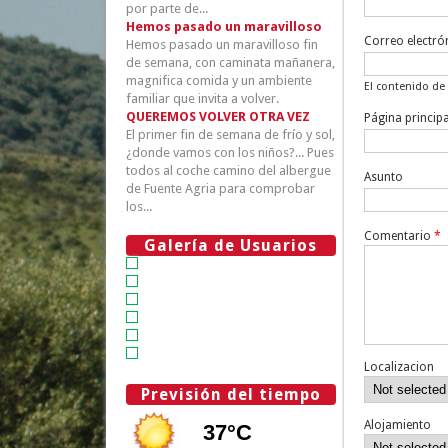
por parte de...
Hemos pasado un maravilloso
Correo electró
Hemos pasado un maravilloso fin
de semana, con caminata mañanera,
magnifica comida y un ambiente
El contenido de
familiar que invita a volver.
QUEREMOS VOLVER OTRA VEZ
Página principa
El primer fin de semana de frío y sol,
¿donde vamos con los niños?... Pues
todos al coche camino del albergue
Asunto
de Fuente Agria para comprobar
los...
Comentario
*
Galería de Usuarios
Localizacion
Previsión del tiempo
Alojamiento