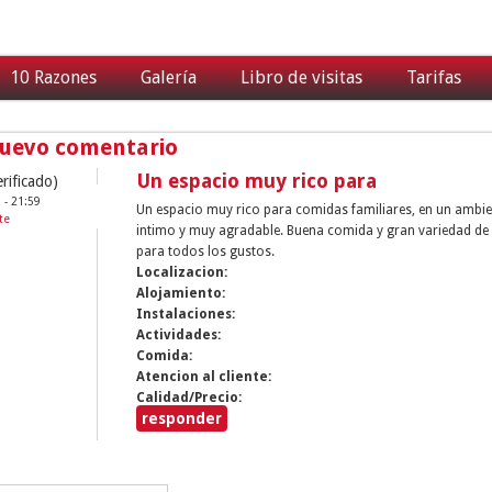
10 Razones
Galería
Libro de visitas
Tarifas
nuevo comentario
Un espacio muy rico para
rificado)
 - 21:59
Un espacio muy rico para comidas familiares, en un ambi
te
intimo y muy agradable. Buena comida y gran variedad de
para todos los gustos.
Localizacion:
Alojamiento:
Instalaciones:
Actividades:
Comida:
Atencion al cliente:
Calidad/Precio:
responder