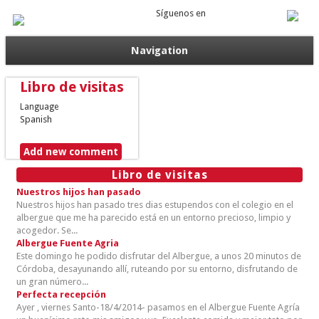
Síguenos en
Navigation
Libro de visitas
Language
Spanish
Add new comment
Libro de visitas
Nuestros hijos han pasado
Nuestros hijos han pasado tres dias estupendos con el colegio en el
albergue que me ha parecido está en un entorno precioso, limpio y
acogedor. Se...
Albergue Fuente Agria
Este domingo he podido disfrutar del Albergue, a unos 20 minutos de
Córdoba, desayunando allí, ruteando por su entorno, disfrutando de
un gran número...
Perfecta recepción
Ayer , viernes Santo-18/4/2014- pasamos en el Albergue Fuente Agría