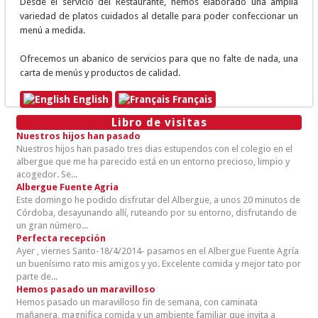
Desde el servicio del Restaurante, hemos elaborado una amplia
variedad de platos cuidados al detalle para poder confeccionar un
menú a medida.
Ofrecemos un abanico de servicios para que no falte de nada, una
carta de menús y productos de calidad.
English
Français
Libro de visitas
Nuestros hijos han pasado
Nuestros hijos han pasado tres dias estupendos con el colegio en el
albergue que me ha parecido está en un entorno precioso, limpio y
acogedor. Se...
Albergue Fuente Agria
Este domingo he podido disfrutar del Albergue, a unos 20 minutos de
Córdoba, desayunando allí, ruteando por su entorno, disfrutando de
un gran número...
Perfecta recepción
Ayer , viernes Santo-18/4/2014- pasamos en el Albergue Fuente Agría
un buenísimo rato mis amigos y yo. Excelente comida y mejor tato por
parte de...
Hemos pasado un maravilloso
Hemos pasado un maravilloso fin de semana, con caminata
mañanera, magnifica comida y un ambiente familiar que invita a