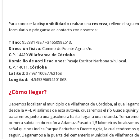
Para conocer la
disponibilidad
o realizar una
reserva
, rellene el siguie
formulario o pónganse en contacto con nosotros:
Tlfno:
957331788
/ +34650982513.
Dirección física:
Camino de Fuente Agria s/n.
C.P.
14420
Villafranca de Córdoba
Domicilio de notificaciones:
Pasaje Escritor Narbona s/n, local.
C.P.
14011.
Córdoba
Latitud:
37.98110087762168
Longitud:
-4.549396634101868
¿Cómo llegar?
Debemos localizar el municipio de Villafranca de Córdoba, al que llegam
desde la A-4. Al salirnos de esta autovía, cruzaremos el río Guadalquivir y
pasaremos junto a una gasolinera hasta llegar a una rotonda. Tomaremos
primera salida en dirección a Adamuz. Pasado 1,5 kilómetros localizamo
señal que nos indica Parque Periurbano Fuente Agria, la cual tendremos 
seguir. Llegaremos a la puerta del cementerio Municipal de Villafranca de