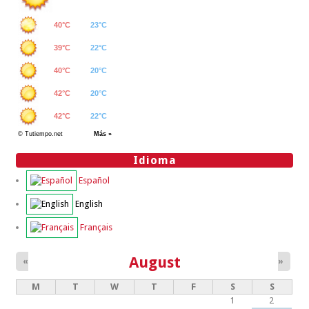
Idioma
Español
English
Français
August
«
»
M
T
W
T
F
S
S
1
2