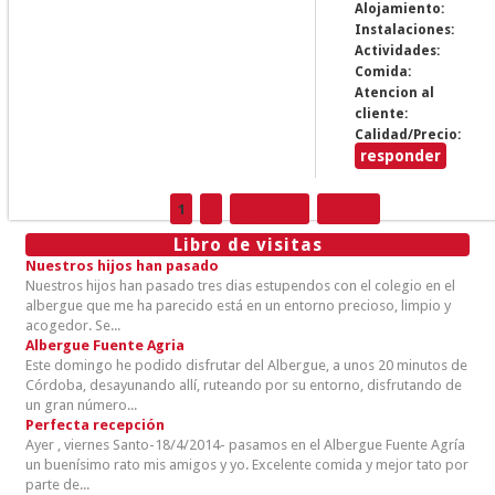
Alojamiento:
Instalaciones:
Actividades:
Comida:
Atencion al
cliente:
Calidad/Precio:
responder
1
2
siguiente ›
última »
Páginas
Libro de visitas
Nuestros hijos han pasado
Nuestros hijos han pasado tres dias estupendos con el colegio en el
albergue que me ha parecido está en un entorno precioso, limpio y
acogedor. Se...
Albergue Fuente Agria
Este domingo he podido disfrutar del Albergue, a unos 20 minutos de
Córdoba, desayunando allí, ruteando por su entorno, disfrutando de
un gran número...
Perfecta recepción
Ayer , viernes Santo-18/4/2014- pasamos en el Albergue Fuente Agría
un buenísimo rato mis amigos y yo. Excelente comida y mejor tato por
parte de...