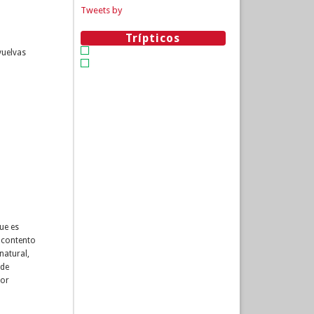
Tweets by
Trípticos
vuelvas
ue es
y contento
natural,
 de
por