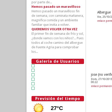
por parte de...
Hemos pasado un maravilloso
Hemos pasado un maravilloso fin
Albergue 
de semana, con caminata mañanera,
Vie, 25/10/
magnifica comida y un ambiente
enlace per
familiar que invita a volver.
QUEREMOS VOLVER OTRA VEZ
El primer fin de semana de frío y sol,
¿donde vamos con los niños?... Pues
todos al coche camino del albergue
de Fuente Agria para comprobar
los...
Galería de Usuarios
jose (no verif
Dom, 27/10/2013
00:22
enlace permanen
Previsión del tiempo