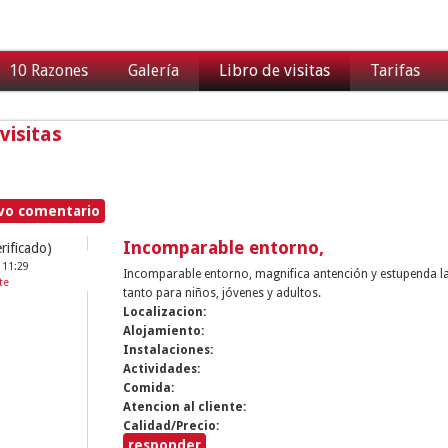
10 Razones
Galería
Libro de visitas
Tarifas
visitas
vo comentario
Incomparable entorno,
rificado)
 11:29
Incomparable entorno, magnifica antención y estupenda l
te
tanto para niños, jóvenes y adultos.
Localizacion:
Alojamiento:
Instalaciones:
Actividades:
Comida:
Atencion al cliente:
Calidad/Precio:
responder