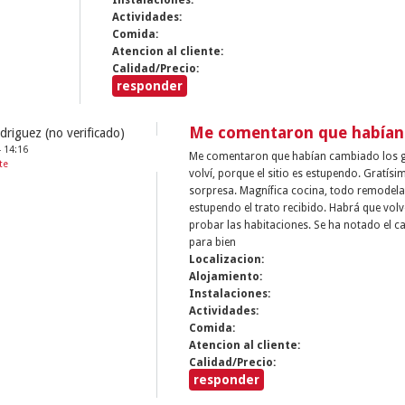
Actividades:
Comida:
Atencion al cliente:
Calidad/Precio:
responder
Me comentaron que habían
driguez (no verificado)
- 14:16
Me comentaron que habían cambiado los g
te
volví, porque el sitio es estupendo. Gratísi
sorpresa. Magnífica cocina, todo remodel
estupendo el trato recibido. Habrá que vol
probar las habitaciones. Se ha notado el 
para bien
Localizacion:
Alojamiento:
Instalaciones:
Actividades:
Comida:
Atencion al cliente:
Calidad/Precio:
responder