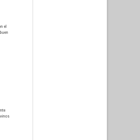
n el
 buen
ente
 vinos