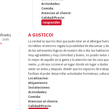
Actividades:
Comida:
Atencion al cliente:
Calidad/Precio:
responder
A GUSTICO!
ificado)
 - 23:05
La verdad es que los días que pude estar en el albergue fuer
te
increíbles: el entorno regala la posibilidad de descansar y d
de las estresantes lógicas de nuestro día a día; las habitaci
muy agradables y muy cómodas! y bueno, no puedo evitar d
lo mejor de aquello es la gente y la atención tan de casa que
siente...y olé esa cocinera! un lugar donde sin lugar a dudas
sentir un antes y después. Añadir que los espacios de traba
facilitan el poder desarrollar actividades formativas, cultural
Localizacion:
Alojamiento:
Instalaciones:
Actividades:
Comida:
Atencion al cliente:
Calidad/Precio: