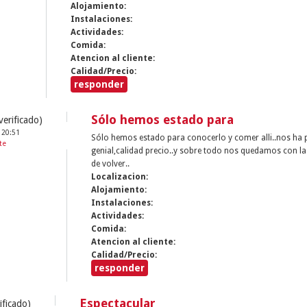
Alojamiento:
Instalaciones:
Actividades:
Comida:
Atencion al cliente:
Calidad/Precio:
responder
Sólo hemos estado para
erificado)
 20:51
Sólo hemos estado para conocerlo y comer alli..nos ha 
te
genial,calidad precio..y sobre todo nos quedamos con l
de volver..
Localizacion:
Alojamiento:
Instalaciones:
Actividades:
Comida:
Atencion al cliente:
Calidad/Precio:
responder
Espectacular
ificado)