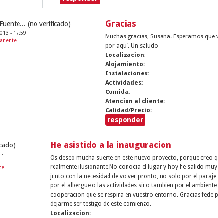
Gracias
Fuente... (no verificado)
2013 - 17:59
Muchas gracias, Susana. Esperamos que 
manente
por aquí. Un saludo
Localizacion:
Alojamiento:
Instalaciones:
Actividades:
Comida:
Atencion al cliente:
Calidad/Precio:
responder
He asistido a la inauguracion
icado)
 -
Os deseo mucha suerte en este nuevo proyecto, porque creo q
realmente ilusionante.No conocia el lugar y hoy he salido mu
te
junto con la necesidad de volver pronto, no solo por el paraje 
por el albergue o las actividades sino tambien por el ambiente
cooperacion que se respira en vuestro entorno. Gracias fede 
dejarme ser testigo de este comienzo.
Localizacion: