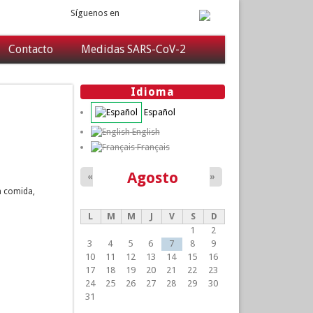
Síguenos en
Contacto
Medidas SARS-CoV-2
Idioma
Español
English
Français
Agosto
«
»
a comida,
L
M
M
J
V
S
D
1
2
3
4
5
6
7
8
9
10
11
12
13
14
15
16
17
18
19
20
21
22
23
24
25
26
27
28
29
30
31