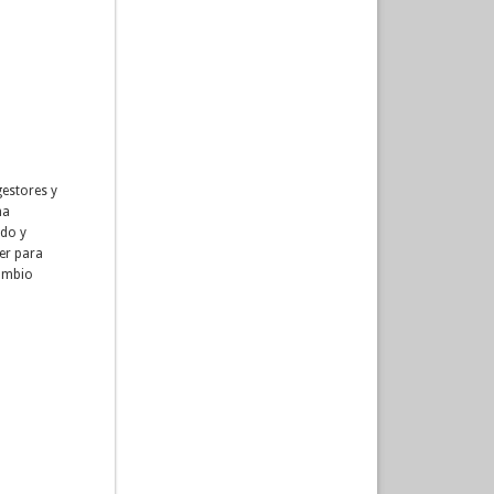
estores y
ma
ado y
ver para
cambio