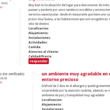
- 10:02
Muy bien la localización del lugar para desconectar de todo
te
pasear y perderte por unos senderos increíbles y encima ti
servicios espectacular, desde el restaurante que tiene una ca
precio muy buena, a las habitaciones que son acogedoras.
sitio de destino
Localizacion:
Alojamiento:
Instalaciones:
Actividades:
Comida:
Atencion al cliente:
Calidad/Precio:
responder
un ambiente muy agradable en 
z (no verificado)
 09:39
entorno precioso
te
Disfruté de 3 días en el albergue y quedé gratamen
sorprendida por la atención recibida, además se r
ambiente de paz y tranquilidad muy agradable
Localizacion:
Alojamiento:
Instalaciones: