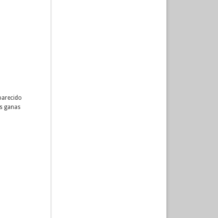
parecido
as ganas