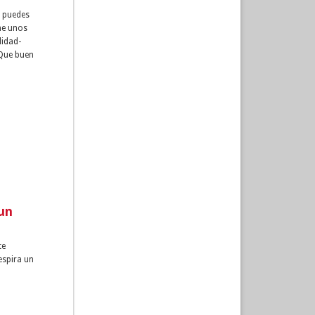
, puedes
ene unos
lidad-
 Que buen
un
te
espira un