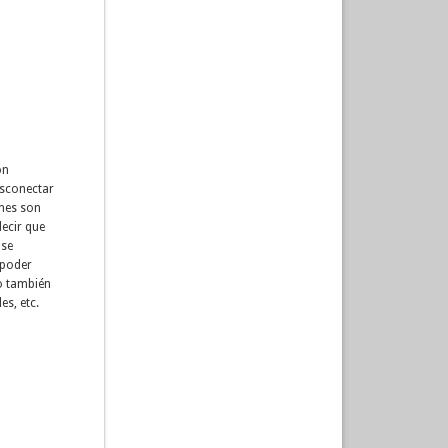
on
esconectar
ones son
ecir que
 se
 poder
jo también
es, etc.