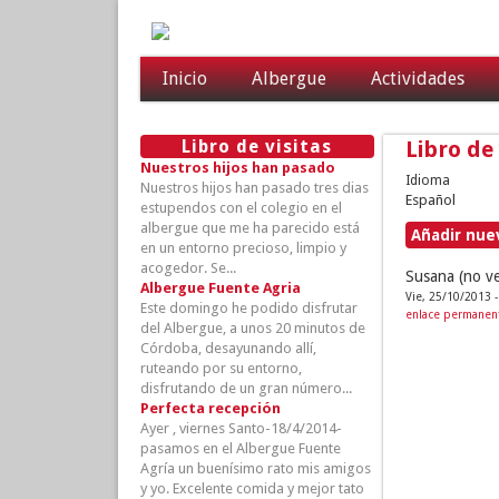
Inicio
Albergue
Actividades
Libro de visitas
Libro de 
Nuestros hijos han pasado
Idioma
Nuestros hijos han pasado tres dias
Español
estupendos con el colegio en el
albergue que me ha parecido está
Añadir nue
en un entorno precioso, limpio y
acogedor. Se...
Susana (no ve
Albergue Fuente Agria
Vie, 25/10/2013 -
Este domingo he podido disfrutar
enlace permanen
del Albergue, a unos 20 minutos de
Córdoba, desayunando allí,
ruteando por su entorno,
disfrutando de un gran número...
Perfecta recepción
Ayer , viernes Santo-18/4/2014-
pasamos en el Albergue Fuente
Agría un buenísimo rato mis amigos
y yo. Excelente comida y mejor tato